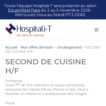
Toute l'équipe Hospitali-T sera présente au salon
EquipHôtel Paris
du 2 au 5 novembre 2026 -
Retrouvez-nous au Stand P7.3-D063
Aller
au
contenu
Accueil
>
Nos offres d’emploi
>
Uncategorized
>
SECOND
DE CUISINE H/F
SECOND DE CUISINE
H/F
Entreprise
Hôtel **** de 104 chambres et suites climatisées,
restaurant les Grands Arbres, Piscine & Spa. Situé à
Munster, en Alsace et à quelques pas des Vosges.
Poste