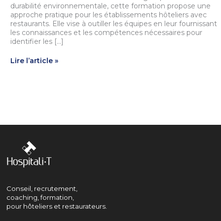
durabilité environnementale, cette formation propose une
approche pratique pour les établissements hôteliers avec
restaurants. Elle vise à outiller les équipes en leur fournissant
les connaissances et les compétences nécessaires pour
identifier les […]
Vers
Lire l’article »
une
hôtellerie
durable
:
Pratiques
responsables
et
économies
d’énergie
Conseil, recrutement,
coaching, formation,
pour hôteliers et restaurateurs.